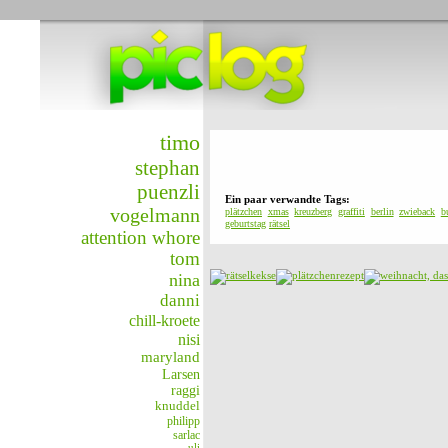
timo
stephan
puenzli
Ein paar verwandte Tags:
vogelmann
plätzchen
xmas
kreuzberg
graffiti
berlin
zwieback
b
geburtstag
rätsel
attention whore
tom
nina
danni
chill-kroete
nisi
maryland
Larsen
raggi
knuddel
philipp
sarlac
uli