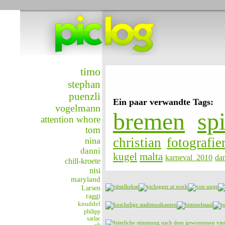
timo
stephan
puenzli
Ein paar verwandte Tags:
vogelmann
bremen
sp
attention whore
tom
christian
fotografie
nina
danni
kugel
malta
karneval_2010
dan
chill-kroete
nisi
maryland
Larsen
raggi
knuddel
philipp
sarlac
uli