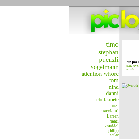
timo
stephan
puenzli
Ein paa
vogelmann
petra
over
musik
attention whore
tom
nina
danni
chill-kroete
nisi
maryland
Larsen
raggi
knuddel
philipp
sarlac
uli