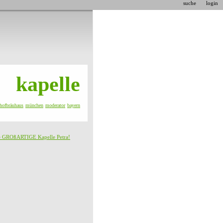
suche
login
kapelle
hofbräuhaus
münchen
moderator
bayern