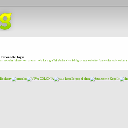
r verwandte Tags:
ath
rockcity
klasse!
eis
streetart
kvb
kalk
graffiti
ubahn
viva
königswinter
volksfest
karnevalsmusik
colonia