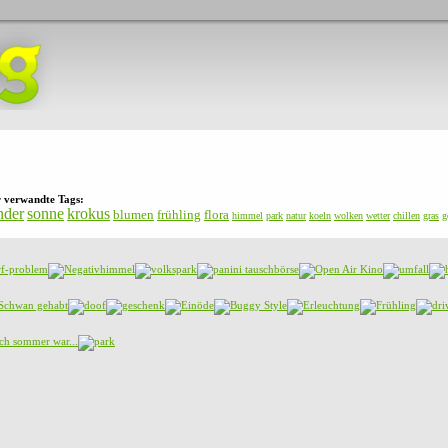
r verwandte Tags:
nder
sonne
krokus
blumen
frühling
flora
himmel
park
natur
koeln
wolken
wetter
chillen
gras
g