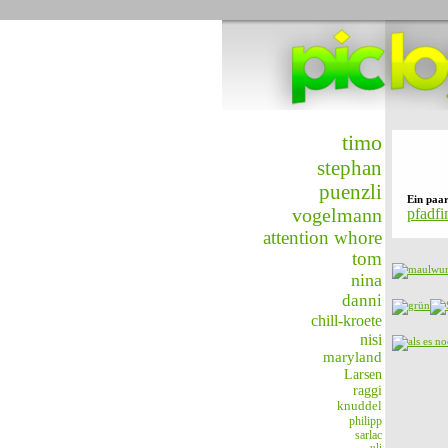
timo
stephan
puenzli
Ein paa
vogelmann
pfadfi
attention whore
tom
nina
danni
chill-kroete
nisi
maryland
Larsen
raggi
knuddel
philipp
sarlac
uli