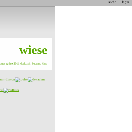
suche
login
wiese
ottes
grüne
2011
deckstein
baeume
kino