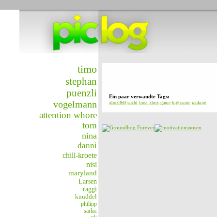
timo
stephan
puenzli
Ein paar verwandte Tags:
vogelmann
xbox360
sucht
frust
xbox
game
highscore
ranking
attention whore
tom
nina
danni
chill-kroete
nisi
maryland
Larsen
raggi
knuddel
philipp
sarlac
uli