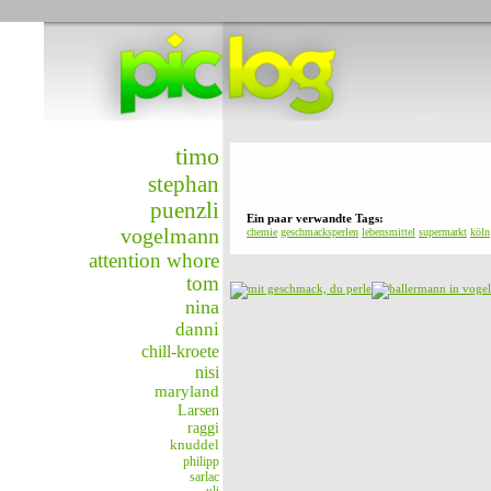
timo
stephan
puenzli
Ein paar verwandte Tags:
vogelmann
chemie
geschmacksperlen
lebensmittel
supermarkt
köln
attention whore
tom
nina
danni
chill-kroete
nisi
maryland
Larsen
raggi
knuddel
philipp
sarlac
uli