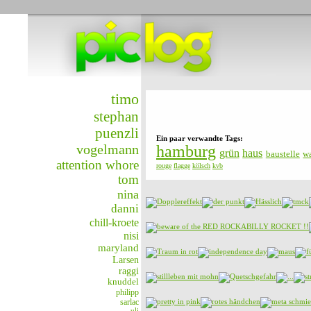
timo
stephan
puenzli
Ein paar verwandte Tags:
vogelmann
hamburg
grün
haus
baustelle
w
attention whore
rouge
flagge
kölsch
kvb
tom
nina
danni
chill-kroete
nisi
maryland
Larsen
raggi
knuddel
philipp
sarlac
uli