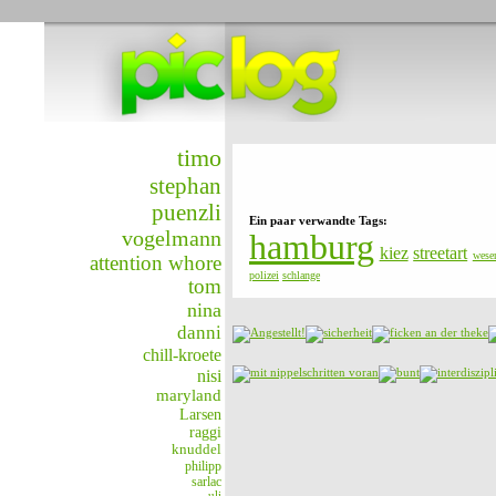
timo
stephan
puenzli
Ein paar verwandte Tags:
vogelmann
hamburg
kiez
streetart
wese
attention whore
polizei
schlange
tom
nina
danni
chill-kroete
nisi
maryland
Larsen
raggi
knuddel
philipp
sarlac
uli