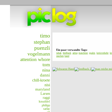
timo
stephan
puenzli
Ein paar verwandte Tags:
vogelmann
tabak
feedback
aetna
maschine
qualm
kreisverkehr
kr
rauchen
hand
attention whore
tom
nina
danni
chill-kroete
nisi
maryland
Larsen
raggi
knuddel
philipp
sarlac
uli