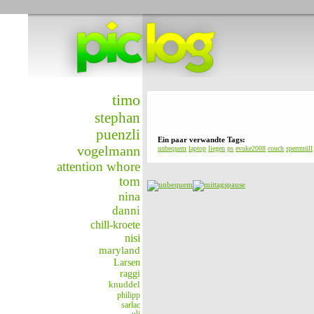
timo
stephan
puenzli
Ein paar verwandte Tags:
vogelmann
unbequem
laptop
liegen
ps
evoke2008
couch
sperrmüll
attention whore
tom
nina
danni
chill-kroete
nisi
maryland
Larsen
raggi
knuddel
philipp
sarlac
uli