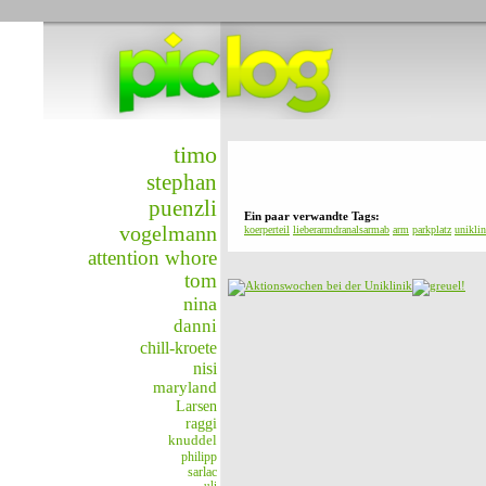
timo
stephan
puenzli
Ein paar verwandte Tags:
vogelmann
koerperteil
lieberarmdranalsarmab
arm
parkplatz
uniklin
attention whore
tom
nina
danni
chill-kroete
nisi
maryland
Larsen
raggi
knuddel
philipp
sarlac
uli