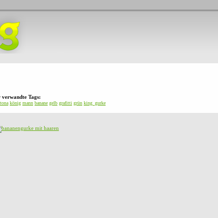
r verwandte Tags:
ltona
könig
mann
banane
gelb
grafitti
grün
king_gurke