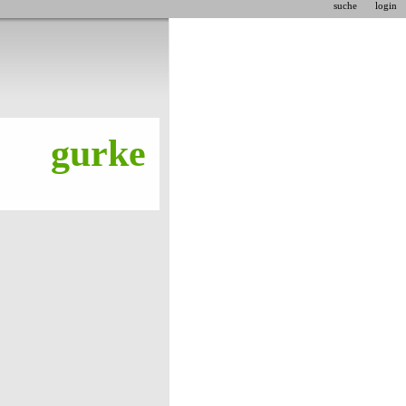
suche
login
gurke