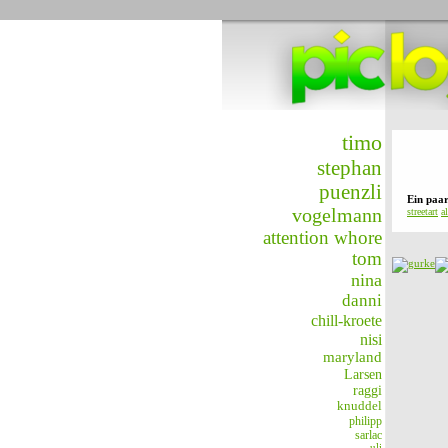
timo
stephan
puenzli
Ein paa
vogelmann
streetart
a
attention whore
tom
nina
danni
chill-kroete
nisi
maryland
Larsen
raggi
knuddel
philipp
sarlac
uli