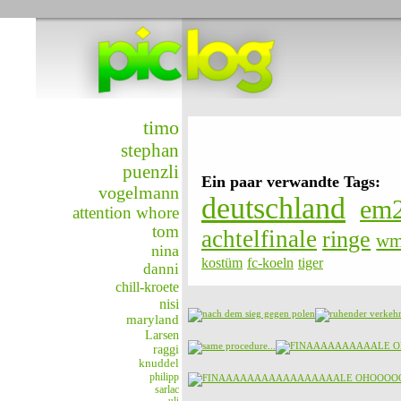
timo
stephan
puenzli
Ein paar verwandte Tags:
vogelmann
deutschland
em
attention whore
tom
achtelfinale
ringe
wm
nina
kostüm
fc-koeln
tiger
danni
chill-kroete
nisi
maryland
Larsen
raggi
knuddel
philipp
sarlac
uli