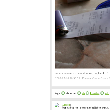
sooooooooooo verdammt lecker, unglaublich!
2009-07-14 20:36:32 | Kamera: Canon-Canon
tags:
eisbecher
eis
kroatien
krk
Larsen
:
bei eis bin ich ja eher der bällchen purist.