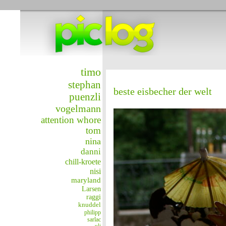
timo
stephan
beste eisbecher der welt
puenzli
vogelmann
attention whore
tom
nina
danni
chill-kroete
nisi
maryland
Larsen
raggi
knuddel
philipp
sarlac
uli