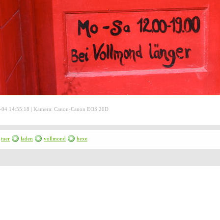
-04 14:55:18 | Kamera: Canon-Canon EOS 20D
tuer
laden
vollmond
hexe