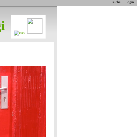
suche
login
i