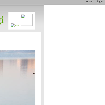
suche
login
i