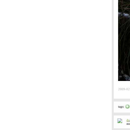
2009-02
tags:
da
mm