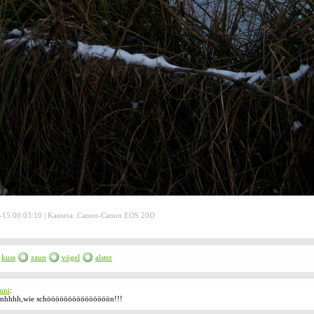
-15 00:03:10 | Kamera: Canon-Canon EOS 20D
kuss
zaun
vögel
alster
nni
:
hhhh,wie schööööööööööööööön!!!