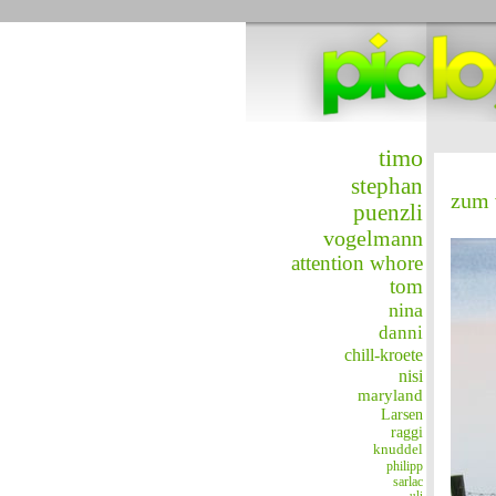
timo
stephan
zum 
puenzli
vogelmann
attention whore
tom
nina
danni
chill-kroete
nisi
maryland
Larsen
raggi
knuddel
philipp
sarlac
uli