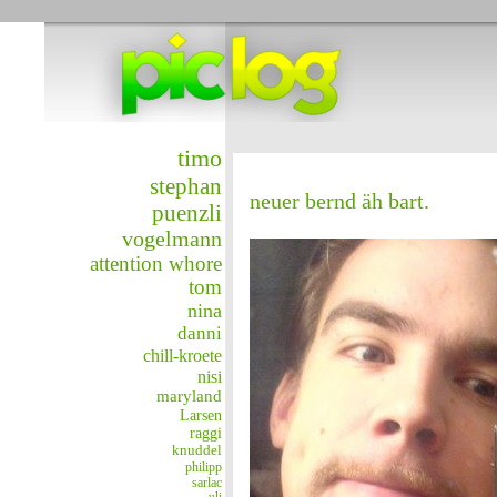
timo
stephan
neuer bernd äh bart.
puenzli
vogelmann
attention whore
tom
nina
danni
chill-kroete
nisi
maryland
Larsen
raggi
knuddel
philipp
sarlac
uli