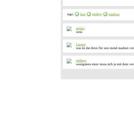
tags:
bart
philipp
zamboo
stefan
:
weia
Larsen
:
was ist dat denn für nen metal madsen vers
philipp
:
wenigstens einer muss sich ja mit dem vere