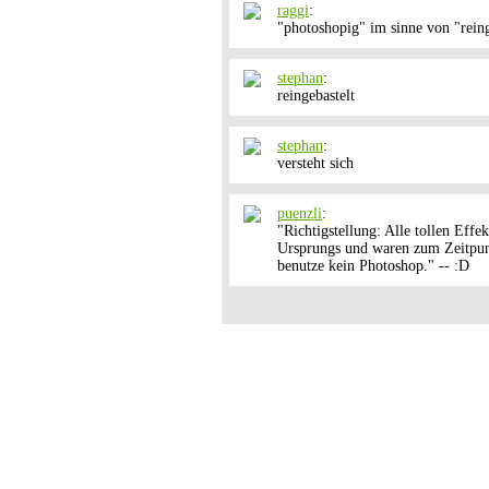
raggi
:
"photoshopig" im sinne von "reing
stephan
:
reingebastelt
stephan
:
versteht sich
puenzli
:
"Richtigstellung: Alle tollen Effe
Ursprungs und waren zum Zeitpunk
benutze kein Photoshop." -- :D