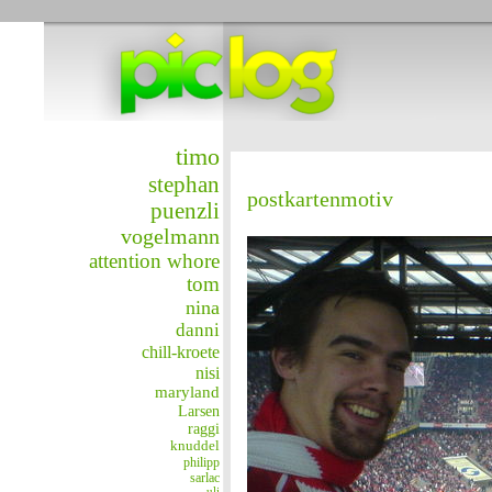
timo
stephan
postkartenmotiv
puenzli
vogelmann
attention whore
tom
nina
danni
chill-kroete
nisi
maryland
Larsen
raggi
knuddel
philipp
sarlac
uli