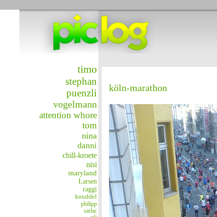
timo
stephan
köln-marathon
puenzli
vogelmann
attention whore
tom
nina
danni
chill-kroete
nisi
maryland
Larsen
raggi
knuddel
philipp
sarlac
uli