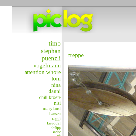
timo
stephan
treppe
puenzli
vogelmann
attention whore
tom
nina
danni
chill-kroete
nisi
maryland
Larsen
raggi
knuddel
philipp
sarlac
uli