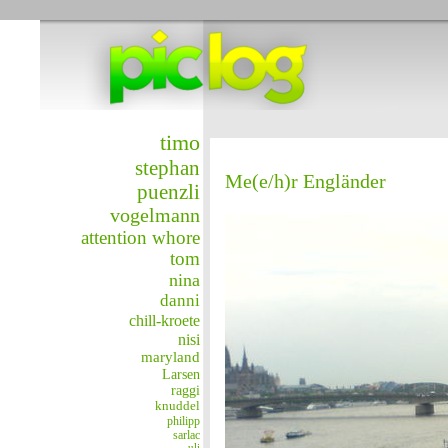
timo
stephan
Me(e/h)r Engländer
puenzli
vogelmann
attention whore
tom
nina
danni
chill-kroete
nisi
maryland
Larsen
raggi
knuddel
philipp
sarlac
uli