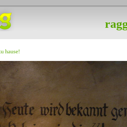
ragg
zu hause!