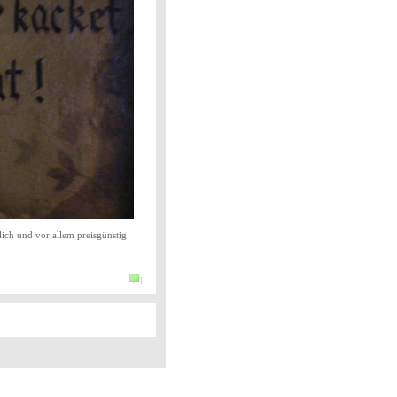
lich und vor allem preisgünstig