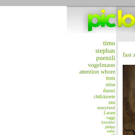
timo
stephan
fast 
puenzli
vogelmann
attention whore
tom
nina
danni
chill-kroete
nisi
maryland
Larsen
raggi
knuddel
philipp
sarlac
uli