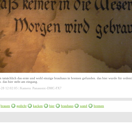
n tatsächlich das erste und wohl einzige brauhaus in bremen gefunden. das bier wurde für ordent
. das hier steht am eingang.
-28 12:02:05 | Kamera: Panasonic-DMC-FX7
brauen
gedicht
kacken
bier
brauhaus
wand
bremen