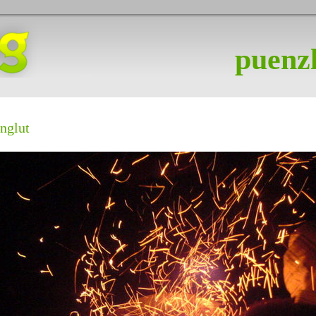
puenzl
englut