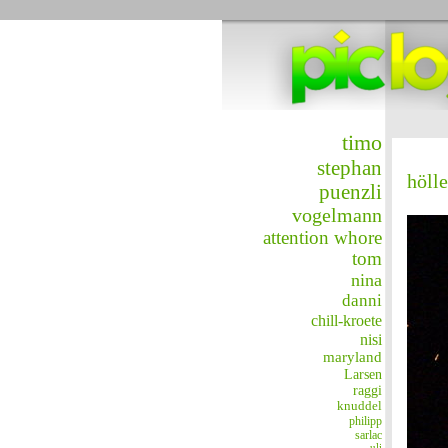
timo
stephan
höll
puenzli
vogelmann
attention whore
tom
nina
danni
chill-kroete
nisi
maryland
Larsen
raggi
knuddel
philipp
sarlac
uli