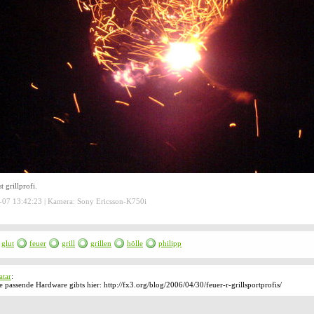
st grillprofi.
07 13:42:23 | Kamera: Sony Ericsson-K750i
glut
feuer
grill
grillen
hölle
philipp
atar
:
e passende Hardware gibts hier: http://fx3.org/blog/2006/04/30/feuer-r-grillsportprofis/